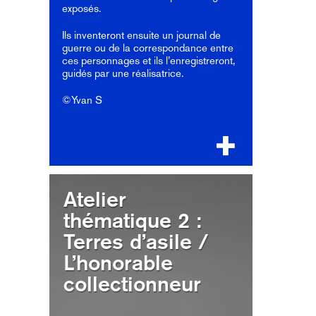
exposés.
Ils inventeront ensuite un journal de
guerre ou de la correspondance entre
ces personnages et ils l’enregistreront,
guidés par une réalisatrice.
©Yvan S
Atelier
thématique 2 :
Terres d’asile /
L’honorable
collectionneur