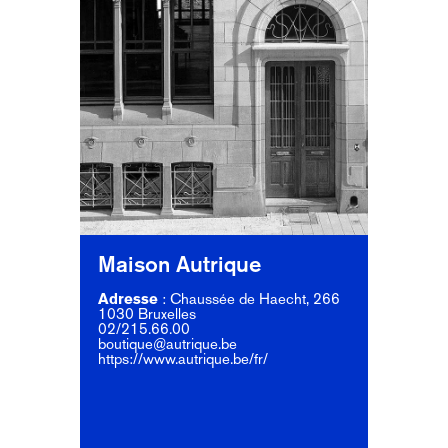
Maison Autrique
Adresse
:
Chaussée de Haecht, 266
1030 Bruxelles
02/215.66.00
boutique@autrique.be
https://www.autrique.be/fr/