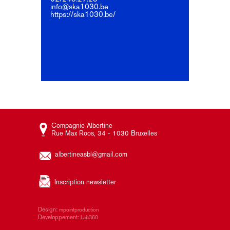
info@ska1030.be
https://ska1030.be/
Compagnie Albertine
Rue Max Roos, 34 - 1030 Bruxelles
albertineasbl@gmail.com
Inscription newsletter
Design:
mpointproduction
Développement:
Lab360