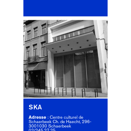
SKA
Adresse
:
Centre culturel de
Schaerbeek
Ch. de Haecht, 296-
3001030 Schaerbeek
02/245.27.25