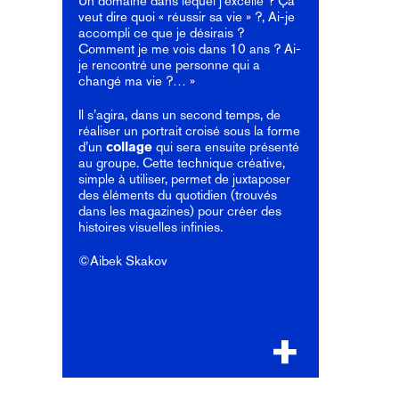
Un domaine dans lequel j’excelle ? Ça
veut dire quoi « réussir sa vie » ?, Ai-je
accompli ce que je désirais ?
Comment je me vois dans 10 ans ? Ai-
je rencontré une personne qui a
changé ma vie ?… »
Il s’agira, dans un second temps, de
réaliser un portrait croisé sous la forme
d’un
collage
qui sera ensuite présenté
au groupe. Cette technique créative,
simple à utiliser, permet de juxtaposer
des éléments du quotidien (trouvés
dans les magazines) pour créer des
histoires visuelles infinies.
©Aibek Skakov