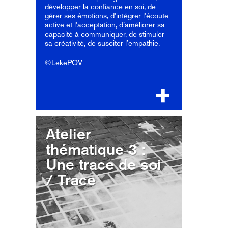
développer la confiance en soi, de
gérer ses émotions, d’intégrer l’écoute
active et l’acceptation, d’améliorer sa
capacité à communiquer, de stimuler
sa créativité, de susciter l’empathie.
©LekePOV
Atelier
thématique 3 :
Une trace de soi
/ Trace