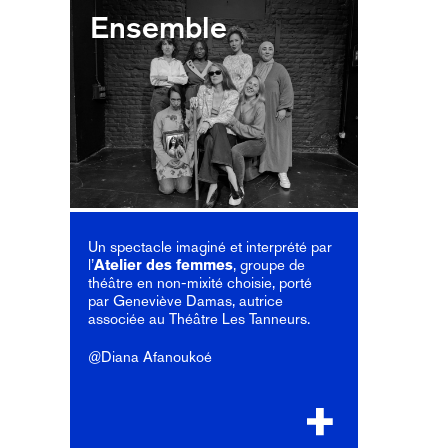
Ensemble
Un spectacle imaginé et interprété par
l’
Atelier des femmes
, groupe de
théâtre en non-mixité choisie, porté
par Geneviève Damas, autrice
associée au Théâtre Les Tanneurs.
@Diana Afanoukoé