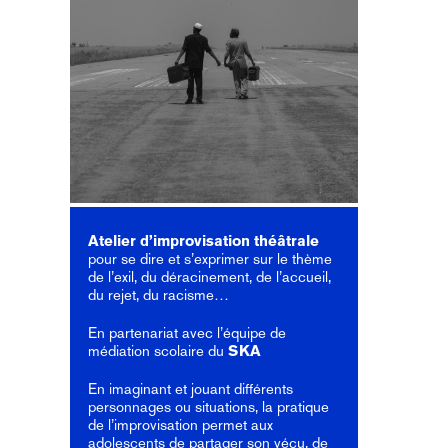
Atelier d’improvisation
théâtrale
pour se dire et s’exprimer sur le thème
de l’exil, du déracinement, de l’accueil,
du rejet, du racisme…
En partenariat avec l’équipe de
médiation scolaire du
SKA
En imaginant et jouant différents
personnages ou situations, la pratique
de l’improvisation permet aux
adolescents de partager son vécu, de