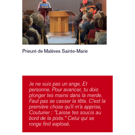
Prieuré de Malèves Sainte-Marie
Je ne suis pas un ange. Et
personne. Pour avancer, tu dois
plonger tes mains dans la merde.
Faut pas se casser la tête. C'est la
première chose qu'il m'a apprise,
Couturier : "Laisse tes soucis au
bord de la piste." Celui qui se
ronge finit explosé.