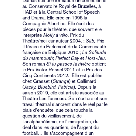
Damas suit une formation de comédienne
au Conservatoire Royal de Bruxelles, à
l’IAD et à la Central School of Speech
and Drama. Elle crée en 1998 la
Compagnie Albertine. Elle écrit des
pièces pour le théâtre, que souvent elle
interprète
Molly à vélo
, Prix du
Théâtre/meilleur auteur 2004, ;
Stib,
Prix
littéraire du Parlement de la Communauté
française de Belgique 2010 ;
La Solitude
du mammouth
;
Perfect Day
et
Hors-Jeu
.
Son roman
Si tu passes la rivière
obtient
le Prix Victor Rossel 2011 et le Prix des
Cinq Continents 2012. Elle est publiée
chez Grasset (
Strange
) et Gallimard
(
Jacky, Bluebird, Patricia
). Depuis la
saison 2019, elle est artiste associée au
Théâtre Les Tanneurs. Son écriture et son
travail théâtral s’ancrent dans le réel par le
biais d’enquête, que cela touche la
question du vieillissement, de
l’analphabétisme, de l’immigration, du
deal dans les quartiers, de l’argent du
football… Ils s’accompagnent d’un