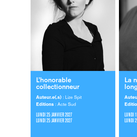
L’honorable
La n
collectionneur
lon
Auteur.e(.s)
: Lize Spit
Auteu
Editions
: Acte Sud
Editi
LUNDI 25 JANVIER 2027
LUNDI 1
LUNDI 25 JANVIER 2027
LUNDI 2