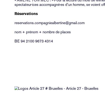
« AMENE TON MEC ! »
Pour la lecture du mois de février
spectateur·ices accompagné·es d’un homme, se voient offr
Réservations
reservations.compagniealbertine@gmail.com
nom + prénom + nombre de places
BE 94 2100 9673 4314