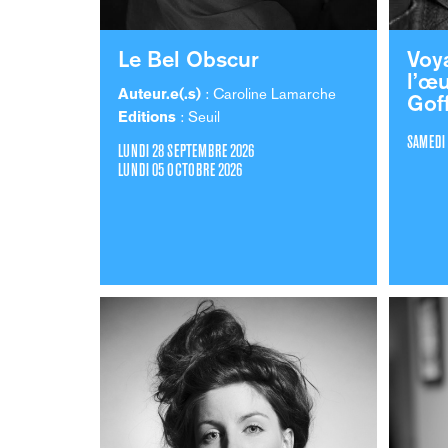
Le Bel Obscur
Voy
l’œ
Auteur.e(.s)
: Caroline Lamarche
Gof
Editions
: Seuil
SAMEDI
LUNDI 28 SEPTEMBRE 2026
LUNDI 05 OCTOBRE 2026