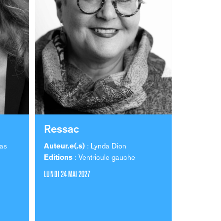
Ressac
as
Auteur.e(.s)
: Lynda Dion
Editions
: Ventricule gauche
LUNDI 24 MAI 2027