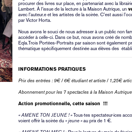
procurer des livres sur place, en partenariat avec la librair
Lambert. À l’issue de la lecture à la Maison Autrique, un
v
avec l’auteur.e et les artistes de la soirée. C’est aussi l’o
par Victor Horta.
Nous avons le souci de nous adresser à un public non famil
accéder à celle-ci. Dans ce but, nous avons créé de nom
Eqla.Trois Portées-Portraits par saison sont également pr
thématique spécifiquement destinée aux élèves des établ
INFORMATIONS PRATIQUES
Prix des entrées : 9€ / 6€ étudiant et artiste / 1,25€ arti
Abonnement pour les 7 spectacles à la Maison Autriqu
Action promotionnelle, cette saison !!!
« AMENE TON JEUNE ! »
Tous∙tes spectateur·ices acc
voient offrir la soirée du
« jeune »
au prix de 1 €.