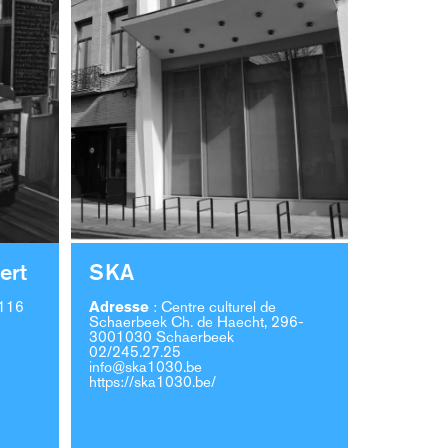
ert
SKA
,116
Adresse
:
Centre culturel de
Schaerbeek
Ch. de Haecht, 296-
3001030 Schaerbeek
02/245.27.25
info@ska1030.be
https://ska1030.be/