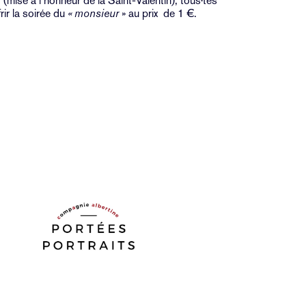
 (mise à l’honneur de la Saint-Valentin), tous·tes
ir la soirée du
« monsieur
» au prix de 1 €.