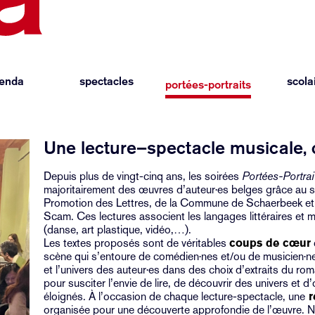
enda
spectacles
scola
portées-portraits
Une lecture–spectacle musicale, 
Depuis plus de vingt-cinq ans, les soirées
Portées-Portrai
majoritairement des œuvres d’auteur·es belges grâce au so
Promotion des Lettres, de la Commune de Schaerbeek et 
Scam. Ces lectures associent les langages littéraires et m
(danse, art plastique, vidéo,…).
Les textes proposés sont de véritables
coups de cœur
scène qui s’entoure de comédien·nes et/ou de musicien·ne
et l’univers des auteur·es dans des choix d’extraits du rom
pour susciter l’envie de lire, de découvrir des univers et d’
éloignés. À l’occasion de chaque lecture-spectacle, une
r
organisée pour une découverte approfondie de l’œuvre. N