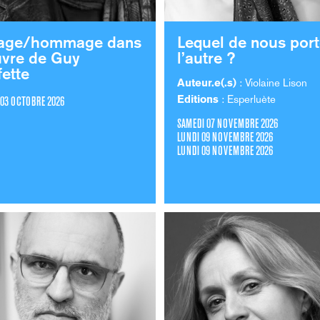
age/hommage dans
Lequel de nous port
uvre de Guy
l’autre ?
fette
Auteur.e(.s)
: Violaine Lison
Editions
: Esperluète
 03 OCTOBRE 2026
SAMEDI 07 NOVEMBRE 2026
LUNDI 09 NOVEMBRE 2026
LUNDI 09 NOVEMBRE 2026