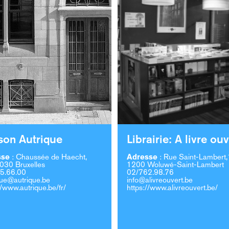
son Autrique
Librairie: A livre ouv
sse
:
Chaussée de Haecht,
Adresse
:
Rue Saint-Lambert
030 Bruxelles
1200 Woluwé-Saint-Lambert
5.66.00
02/762.98.76
que@autrique.be
info@alivreouvert.be
//www.autrique.be/fr/
https://www.alivreouvert.be/