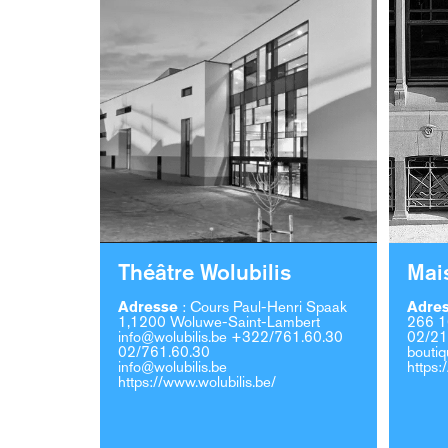
Théâtre Wolubilis
Mai
Adresse
:
Cours Paul-Henri Spaak
Adre
1,1200 Woluwe-Saint-Lambert
266 1
info@wolubilis.be
+322/761.60.30
02/21
02/761.60.30
bouti
info@wolubilis.be
https:
https://www.wolubilis.be/