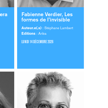
era
Fabienne Verdier, Les
formes de l’invisible
Auteur.e(.s)
: Stéphane Lambert
Editions
: Arléa
LUNDI 14 DÉCEMBRE 2026