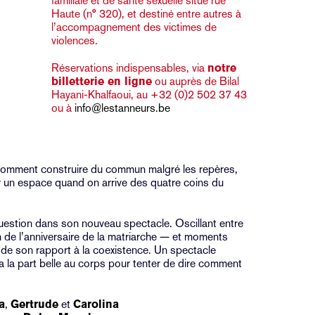
familiale et de santé sexuelle
situé rue
Haute (n° 320), et destiné entre autres à
l’accompagnement des victimes de
violences.
Réservations indispensables, via
notre
billetterie en ligne
ou auprès de Bilal
Hayani-Khalfaoui, au +32 (0)2 502 37 43
ou à
info@lestanneurs.be
 Comment construire du commun malgré les repères,
er un espace quand on arrive des quatre coins du
uestion dans son nouveau spectacle. Oscillant entre
ion de l’anniversaire de la matriarche — et moments
 de son rapport à la coexistence. Un spectacle
fera la part belle au corps pour tenter de dire comment
a
,
Gertrude
et
Carolina