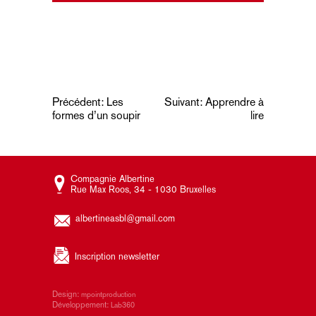
Navigation
Précédent:
Les
Suivant:
Apprendre à
formes d’un soupir
lire
de
l’article
Compagnie Albertine
Rue Max Roos, 34 - 1030 Bruxelles
albertineasbl@gmail.com
Inscription newsletter
Design:
mpointproduction
Développement:
Lab360