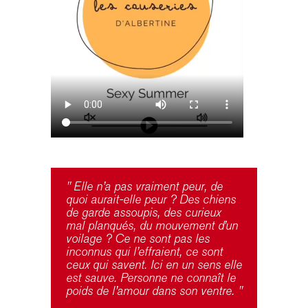
" Elle n’a pas vraiment peur, de
quoi aurait-elle peur ? Des chiens
de garde assoupis, des curieux
mal planqués, du mouvement d’un
voilage ? Ce ne sont pas les
inconnus qui l’effraient, ce sont
ceux qui savent. Ici en un sens elle
est sauve. Personne ne connaît le
poids de l’amour dans son ventre. "