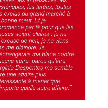
isées, les imbaisables, les
stériques, les tarées, toutes
es exclus du grand marché à
a bonne meuf. Et je
ommence par là pour que les
oses soient claires : je ne
'excuse de rien, je ne viens
as me plaindre. Je
'échangerais ma place contre
ucune autre, parce qu'être
irginie Despentes me semble
re une affaire plus
ntéressante à mener que
importe quelle autre affaire."