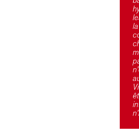
ba
hy
l
l
c
ch
m
p
n
a
V
êt
i
n'