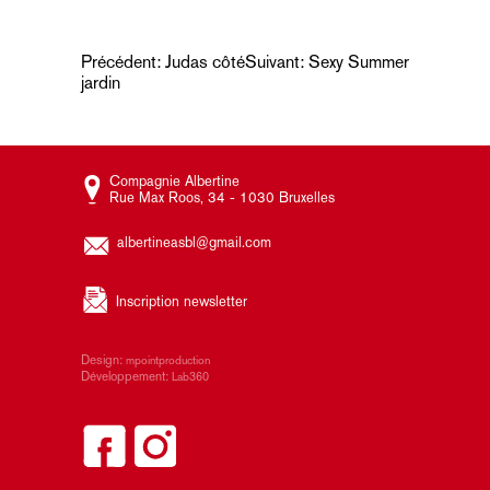
Navigation
Précédent:
Judas côté
Suivant:
Sexy Summer
jardin
de
l’article
Compagnie Albertine
Rue Max Roos, 34 - 1030 Bruxelles
albertineasbl@gmail.com
Inscription newsletter
Design:
mpointproduction
Développement:
Lab360