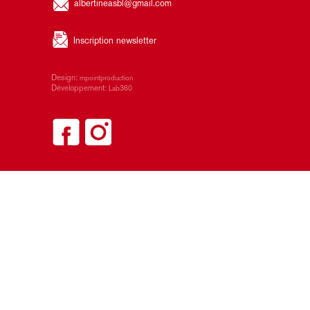
albertineasbl@gmail.com
Inscription newsletter
Design:
mpointproduction
Développement:
Lab360