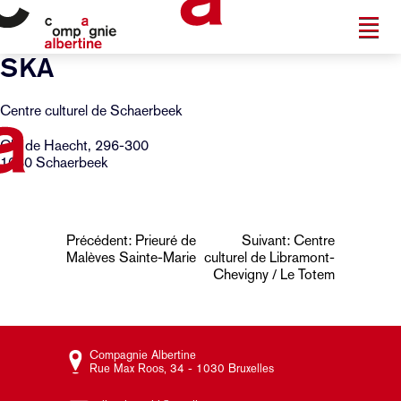
SKA
Centre culturel de Schaerbeek
Ch. de Haecht, 296-300
1030 Schaerbeek
Navigation
Précédent:
Prieuré de
Suivant:
Centre
Malèves Sainte-Marie
culturel de Libramont-
de
Chevigny / Le Totem
l’article
Compagnie Albertine
Rue Max Roos, 34 - 1030 Bruxelles