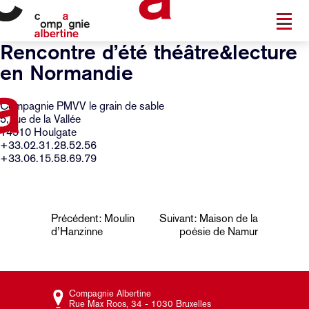
Rencontre d’été théâtre&lecture
en Normandie
Compagnie PMVV le grain de sable
5, rue de la Vallée
14510 Houlgate
+33.02.31.28.52.56
+33.06.15.58.69.79
Navigation
Précédent:
Moulin
Suivant:
Maison de la
d’Hanzinne
poésie de Namur
de
l’article
Compagnie Albertine
Rue Max Roos, 34 - 1030 Bruxelles