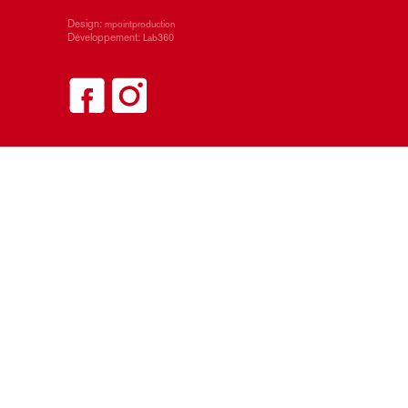
Design:
mpointproduction
Développement:
Lab360