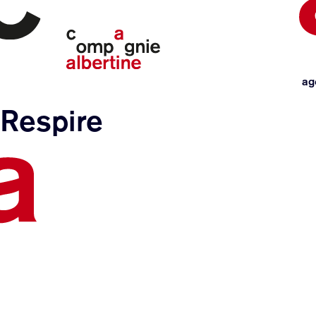
ag
Respire
Navigation
de
l’article