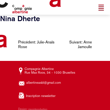
Nina Dherte
Navigation
Précédent:
Julie-Anaïs
Suivant:
Anne
Rose
Jamoulle
de
l’article
Compagnie Albertine
Rue Max Roos, 34 - 1030 Bruxelles
albertineasbl@gmail.com
Inscription newsletter
Design:
mpointproduction