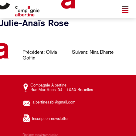
Julie-Anaïs Rose
Navigation
Précédent:
Olivia
Suivant:
Nina Dherte
Goffin
de
l’article
Compagnie Albertine
Rue Max Roos, 34 - 1030 Bruxelles
albertineasbl@gmail.com
Inscription newsletter
Design:
mpointproduction