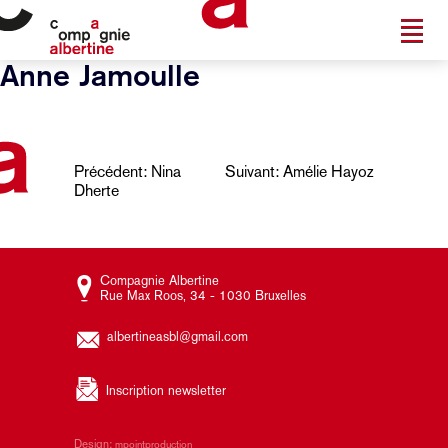
Anne Jamoulle
Navigation
Précédent:
Nina
Suivant:
Amélie Hayoz
Dherte
de
l’article
Compagnie Albertine
Rue Max Roos, 34 - 1030 Bruxelles
albertineasbl@gmail.com
Inscription newsletter
Design:
mpointproduction