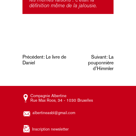
définition même de la jalousie.
Navigation
Précédent:
Le livre de
Suivant:
La
Daniel
pouponnière
de
d’Himmler
l’article
Compagnie Albertine
Rue Max Roos, 34 - 1030 Bruxelles
albertineasbl@gmail.com
Inscription newsletter