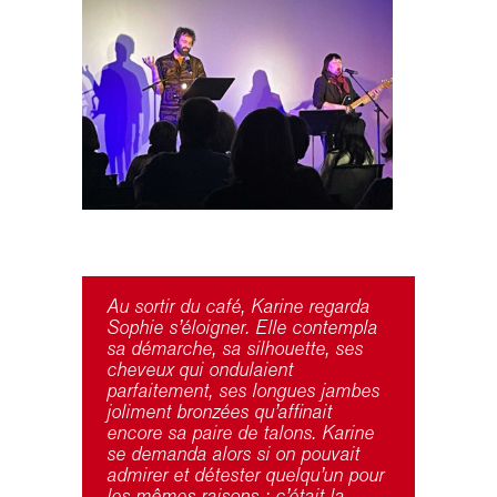
Au sortir du café, Karine regarda
Sophie s’éloigner. Elle contempla
sa démarche, sa silhouette, ses
cheveux qui ondulaient
parfaitement, ses longues jambes
joliment bronzées qu’affinait
encore sa paire de talons. Karine
se demanda alors si on pouvait
admirer et détester quelqu’un pour
les mêmes raisons : c’était la