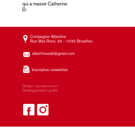
qui a massé Catherine
de
D.
l’article
Compagnie Albertine
Rue Max Roos, 34 - 1030 Bruxelles
albertineasbl@gmail.com
Inscription newsletter
Design:
mpointproduction
Développement:
Lab360