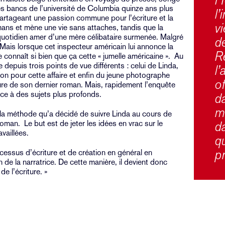
es bancs de l’université de Columbia quinze ans plus
l’
Partageant une passion commune pour l’écriture et la
v
omans et mène une vie sans attaches, tandis que la
quotidien amer d’une mère célibataire surmenée. Malgré
de
. Mais lorsque cet inspecteur américain lui annonce la
R
le connaît si bien que ça cette « jumelle américaine ». Au
e depuis trois points de vue différents : celui de Linda,
l’
ion pour cette affaire et enfin du jeune photographe
o
criture de son dernier roman. Mais, rapidement l’enquête
ace à des sujets plus profonds.
d
mo
 la méthode qu’a décidé de suivre Linda au cours de
 roman. Le but est de jeter les idées en vrac sur le
da
availlées.
q
p
ocessus d’écriture et de création en général en
n de la narratrice. De cette manière, il devient donc
de l’écriture. »