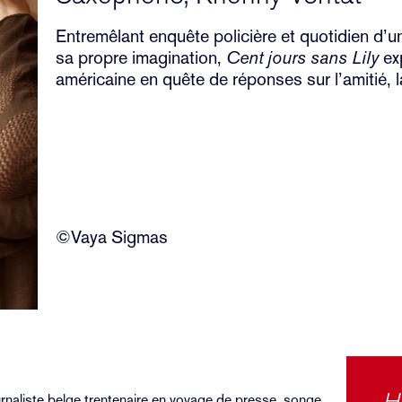
Entremêlant enquête policière et quotidien d’u
sa propre imagination,
Cent jours sans Lily
exp
américaine en quête de réponses sur l’amitié, la 
©Vaya Sigmas
H
rnaliste belge trentenaire en voyage de presse, songe