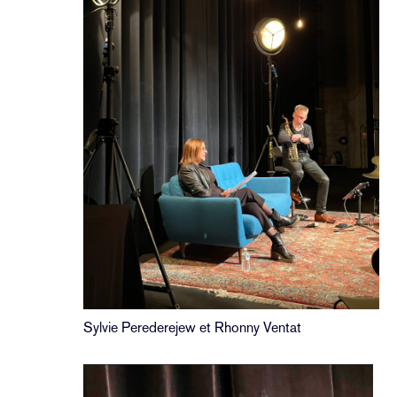
Sylvie Perederejew et Rhonny Ventat