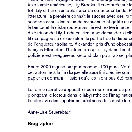
à son amie américaine, Lily Brooks. Rencontrée sur l
tôt, Lily est une véritable sœur de cœur pour Linda. 
littérature, la première connaît le succès avec ses r
seconde essuie les refus de manuscrits et goûte au 
le temps et la distance, leur amitié est restée intacte
disparition de Lily, Linda en vient à se demander si el
fil des pages se dresse alors le portrait de la disparu
de l’enquêteur solitaire, Alexander, pris d’une obsess
français Ellias dont l’histoire a inspiré Lily dans l’é
policière est reléguée au second plan pour laisser pl
Écrire 2000 signes par jour pendant 100 jours. Voilà
cet automne à la fin duquel elle aura fini d’écrire son
papier en donnant l’illusion qu’elles n’ont pas été retr
La forme narrative apparaît ici comme le miroir du pr
plongeant le lecteur dans le labyrinthe de l’imaginatio
familier avec les impulsions créatrices de l’artiste lors 
Anne-Lise Stuerebaut
Biographie